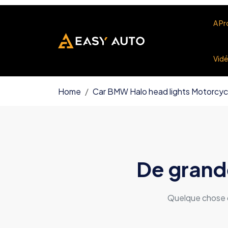
A P
Vid
Home
Car BMW Halo head lights Motorcycl
De grande
Quelque chose d